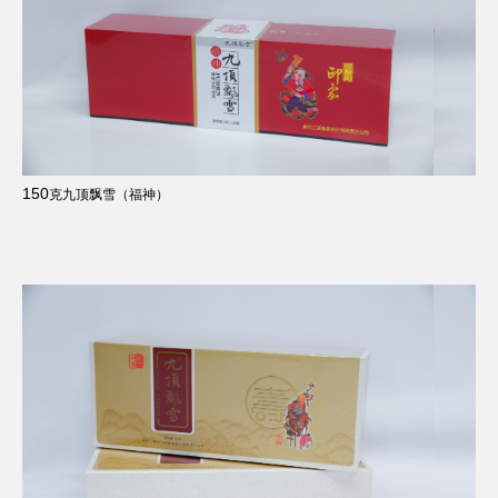
150
克九顶飘雪（福神）