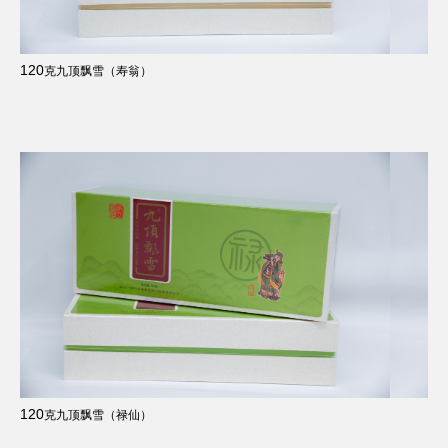
120
克九顶飘雪（寿翁）
120
克九顶飘雪（禄仙）