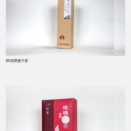
60
克野窝子茶