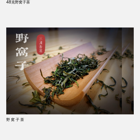
48
克野窝子茶
野 窝 子 茶