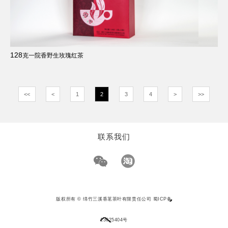
128
克一院香野生玫瑰红茶
<<
<
1
2
3
4
>
>>
联系我们
版权所有 © 绵竹三溪香茗茶叶有限责任公司
蜀ICP备
13025404号