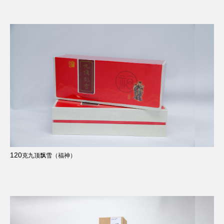
120
克九顶飘雪（福神）